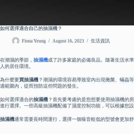
Skip
to
content
如何選擇適合自己的抽濕機？
Fiona Yeung
August 16, 2023
生活資訊
在潮濕的季節，
抽濕機
成了許多家庭的必備良品。隨著生活水準
人的居住環境。
為什麼要
買抽濕機
？潮濕的環境容易導致室內出現黴菌、蟎蟲等
適範圍內，從而預防這些問題的發生。
如何選擇適合的
抽濕機
？首先要考慮的是您想要使用抽濕機的房
進行選擇。一些高級抽濕機配備了濕度控制功能，可以根據您設
抽濕機
通常需要長時間運行，選擇一個噪音較低的型號會更加舒