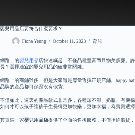
Skip
to
content
嬰兒用品店要符合什麼要求？
Fiona Yeung
October 11, 2023
育兒
網路上的
嬰兒用品
店快速崛起，不僅品種豐富而且物美價廉。許
長？選擇適宜的嬰兒用品的確非常關鍵。
網路上的商鋪雖多，但是大家還是應當選擇正規店鋪。happy 
品牌的產品都可保證沒有假貨。
不僅如此，這裏的產品款式非常多，各種尿不濕、奶瓶、有機棉
如何才可以孩子讓孩子生長得更加快樂，更加幸福，為寶寶選擇
其實這一家
嬰兒用品店
提供了全面的售後服務，不僅拒絕假貨，