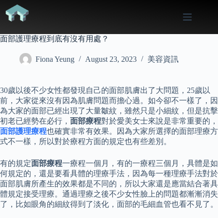
Skip
to
content
面部護理療程到底有沒有用處？
Fiona Yeung
August 23, 2023
美容資訊
30歲以後不少女性都發現自己的面部肌膚出了大問題，25歲以
前，大家從來沒有因為肌膚問題而擔心過。如今卻不一樣了，因
為大家的面部已經出現了大量皺紋，雖然只是小細紋，但是抗擊
初老已經勢在必行，
面部療程
對於愛美女士來說是非常重要的，
面部護理療程
也確實非常有效果。因為大家所選擇的面部理療方
式不一樣，所以對於療程方面的規定也有些差別。
有的規定
面部療程
一療程一個月，有的一療程三個月，具體是如
何規定的，還是要看具體的理療手法，因為每一種理療手法對於
面部肌膚所產生的效果都是不同的，所以大家還是應當結合著具
體規定接受理療。通過理療之後不少女性臉上的問題都漸漸消失
了，比如眼角的細紋得到了淡化，面部的毛細血管也看不見了。