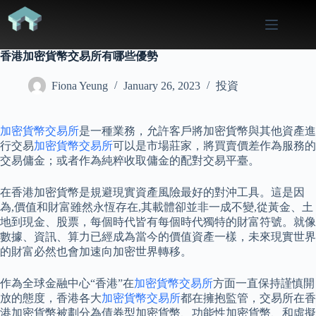
Skip
to
content
香港加密貨幣交易所有哪些優勢
Fiona Yeung
January 26, 2023
投資
加密貨幣交易所
是一種業務，允許客戶將加密貨幣與其他資產進
行交易
加密貨幣交易所
可以是市場莊家，將買賣價差作為服務的
交易傭金；或者作為純粹收取傭金的配對交易平臺。
在香港加密貨幣是規避現實資產風險最好的對沖工具。這是因
為,價值和財富雖然永恆存在,其載體卻並非一成不變,從黃金、土
地到現金、股票，每個時代皆有每個時代獨特的財富符號。就像
數據、資訊、算力已經成為當今的價值資產一樣，未來現實世界
的財富必然也會加速向加密世界轉移。
作為全球金融中心“香港”在
加密貨幣交易所
方面一直保持謹慎開
放的態度，香港各大
加密貨幣交易所
都在擁抱監管，交易所在香
港加密貨幣被劃分為債券型加密貨幣、功能性加密貨幣、和虛擬