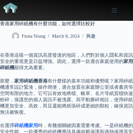
Skip
to
content
香港家用碎紙機有什麼功能，如何選擇比較好
Fiona Yeung
March 8, 2024
興趣
在香港這樣一個資訊高度發達的地區，人們對於個人隱私和資訊
安全的重視更是日益增強。因此，選擇一款適合家庭使用的
家用
碎紙機
顯得尤為重要。
那麼，
家用碎紙機香港
有什麼樣的基本功能和優勢呢？家用碎紙
機通常設計緊湊，操作簡便，適合放置在家庭辦公室或者書房等
空間有限的地方。它可以有效地將檔、帳單、名片等紙質檔快速
粉碎，保護您的個人資訊不被洩露。與手動撕碎相比，使用碎紙
機更加安全、高效，而且還能將紙張碎成更細的顆粒，確保資訊
無法被恢復。
在選擇
碎紙機家用
時，有幾個關鍵因素需要考慮。一是碎紙機的
安全性能。一款優秀的碎紙機應該具備超載保護和過熱保護等安