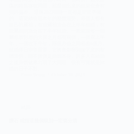
供的時辰存在問題，那麼測出來的結果也會有
些許偏差。 通勝2023吉時一直都是非常準確
的，還要結合這本年的整體運勢。每個人都有
自己的屬相，有些屬相適合在上半年結婚，有
些屬相則適合在下半年結婚。一般來說每一個
屬相所對應的大喜之月都有兩個，一個在上半
年，一個在下半年，兩個月份之間相差6個月。
結婚擇日非常重要，它將會影響到接下來的整
體運勢，而不僅僅是婚姻本身。許多人在結婚
之後身體健康出現了大問題，很有可能就是結
婚的日子不對。
Fiona Yeung
October 10, 2023
結婚
鑽石 戒指這幾個級別一定要分清